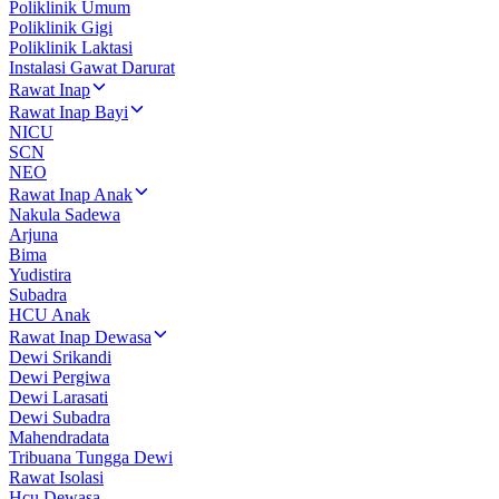
Poliklinik Umum
Poliklinik Gigi
Poliklinik Laktasi
Instalasi Gawat Darurat
Rawat Inap
Rawat Inap Bayi
NICU
SCN
NEO
Rawat Inap Anak
Nakula Sadewa
Arjuna
Bima
Yudistira
Subadra
HCU Anak
Rawat Inap Dewasa
Dewi Srikandi
Dewi Pergiwa
Dewi Larasati
Dewi Subadra
Mahendradata
Tribuana Tungga Dewi
Rawat Isolasi
Hcu Dewasa