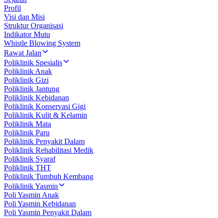
Profil
Visi dan Misi
Struktur Organisasi
Indikator Mutu
Whistle Blowing System
Rawat Jalan
Poliklinik Spesialis
Poliklinik Anak
Poliklinik Gizi
Poliklinik Jantung
Poliklinik Kebidanan
Poliklinik Konservasi Gigi
Poliklinik Kulit & Kelamin
Poliklinik Mata
Poliklinik Paru
Poliklinik Penyakit Dalam
Poliklinik Rehabilitasi Medik
Poliklinik Syaraf
Poliklinik THT
Poliklinik Tumbuh Kembang
Poliklinik Yasmin
Poli Yasmin Anak
Poli Yasmin Kebidanan
Poli Yasmin Penyakit Dalam