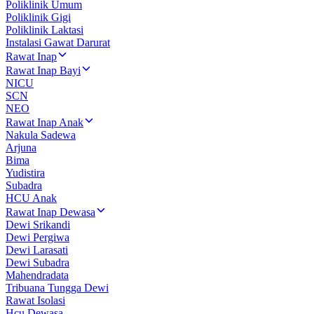
Poliklinik Umum
Poliklinik Gigi
Poliklinik Laktasi
Instalasi Gawat Darurat
Rawat Inap
Rawat Inap Bayi
NICU
SCN
NEO
Rawat Inap Anak
Nakula Sadewa
Arjuna
Bima
Yudistira
Subadra
HCU Anak
Rawat Inap Dewasa
Dewi Srikandi
Dewi Pergiwa
Dewi Larasati
Dewi Subadra
Mahendradata
Tribuana Tungga Dewi
Rawat Isolasi
Hcu Dewasa