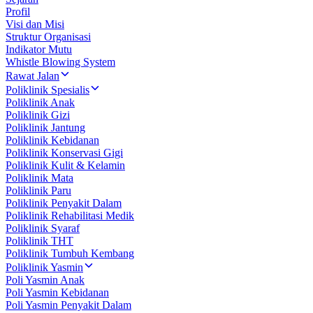
Profil
Visi dan Misi
Struktur Organisasi
Indikator Mutu
Whistle Blowing System
Rawat Jalan
Poliklinik Spesialis
Poliklinik Anak
Poliklinik Gizi
Poliklinik Jantung
Poliklinik Kebidanan
Poliklinik Konservasi Gigi
Poliklinik Kulit & Kelamin
Poliklinik Mata
Poliklinik Paru
Poliklinik Penyakit Dalam
Poliklinik Rehabilitasi Medik
Poliklinik Syaraf
Poliklinik THT
Poliklinik Tumbuh Kembang
Poliklinik Yasmin
Poli Yasmin Anak
Poli Yasmin Kebidanan
Poli Yasmin Penyakit Dalam