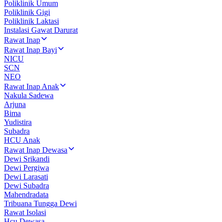
Poliklinik Umum
Poliklinik Gigi
Poliklinik Laktasi
Instalasi Gawat Darurat
Rawat Inap
Rawat Inap Bayi
NICU
SCN
NEO
Rawat Inap Anak
Nakula Sadewa
Arjuna
Bima
Yudistira
Subadra
HCU Anak
Rawat Inap Dewasa
Dewi Srikandi
Dewi Pergiwa
Dewi Larasati
Dewi Subadra
Mahendradata
Tribuana Tungga Dewi
Rawat Isolasi
Hcu Dewasa