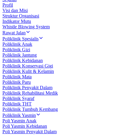
Profil
Visi dan Misi
Struktur Organisasi
Indikator Mutu
Whistle Blowing System
Rawat Jalan
Poliklinik Spesialis
Poliklinik Anak
Poliklinik Gizi
Poliklinik Jantung
Poliklinik Kebidanan
Poliklinik Konservasi Gigi
Poliklinik Kulit & Kelamin
Poliklinik Mata
Poliklinik Paru
Poliklinik Penyakit Dalam
Poliklinik Rehabilitasi Medik
Poliklinik Syaraf
Poliklinik THT
Poliklinik Tumbuh Kembang
Poliklinik Yasmin
Poli Yasmin Anak
Poli Yasmin Kebidanan
Poli Yasmin Penyakit Dalam